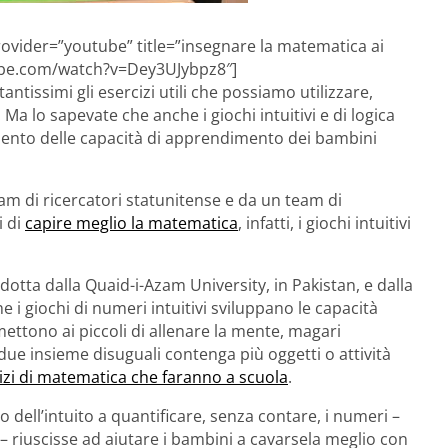
ovider=”youtube” title=”insegnare la matematica ai
tube.com/watch?v=Dey3UJybpz8″]
ntissimi gli esercizi utili che possiamo utilizzare,
 Ma lo sapevate che anche i giochi intuitivi e di logica
ento delle capacità di apprendimento dei bambini
am di ricercatori statunitense e da un team di
i di
capire meglio la matematica
, infatti, i giochi intuitivi
ndotta dalla Quaid-i-Azam University, in Pakistan, e dalla
che i giochi di numeri intuitivi sviluppano le capacità
ettono ai piccoli di allenare la mente, magari
due insieme disuguali contenga più oggetti o attività
izi di matematica che faranno a scuola
.
ell’intuito a quantificare, senza contare, i numeri –
– riuscisse ad aiutare i bambini a cavarsela meglio con