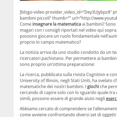
[blogo-video provider_video_id=”Dey3UJybpz8″ pr
bambini piccoli” thumb=”” url=”http://www.you
Come
insegnare la matematica
ai bambini? Sono ta
magari con i consigli riportati nel video qui sopra.
possono giocare un ruolo fondamentale nell’aum
proprio in campo matematico?
La notizia arriva da uno studio condotto da un te
ricercatori pachistano. Per permettere ai bambin
sono proprio un’ottima preparazione:
La ricerca, pubblicata sulla rivista Cognition e co
University of Illinois, negli Stati Uniti, ha svelato 
matematiche dei nostri bambini. I
giochi
che perm
cercando di capire solo con lo sguardo quale tra 
simili, possono essere di grande aiuto negli
eserc
Abbiamo cercato di comprendere se l’allenamento d
come avviene confrontando diversi set di oggetti 