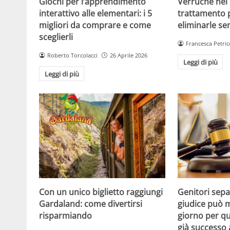
Giochi per l’apprendimento
Verruche nei 
interattivo alle elementari: i 5
trattamento 
migliori da comprare e come
eliminarle se
sceglierli
Francesca Petric
Roberto Torcolacci
26 Aprile 2026
Leggi di più
Leggi di più
Con un unico biglietto raggiungi
Genitori separ
Gardaland: come divertirsi
giudice può m
risparmiando
giorno per qu
già successo