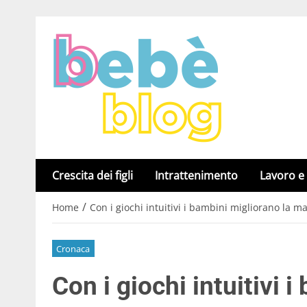
Crescita dei figli
Intrattenimento
Lavoro e
/
Home
Con i giochi intuitivi i bambini migliorano la m
Cronaca
Con i giochi intuitivi 