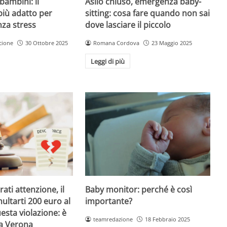
Asilo chiuso, emergenza baby-
bambini: il
sitting: cosa fare quando non sai
più adatto per
dove lasciare il piccolo
nza stress
Romana Cordova
23 Maggio 2025
cione
30 Ottobre 2025
Leggi di più
Baby monitor: perché è così
ati attenzione, il
importante?
ultarti 200 euro al
esta violazione: è
teamredazione
18 Febbraio 2025
 a Verona