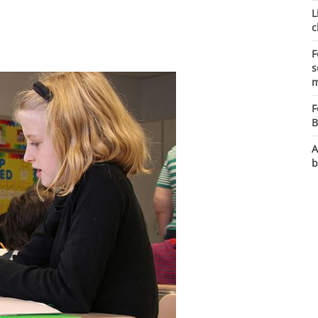
L
c
F
s
m
F
B
A
b