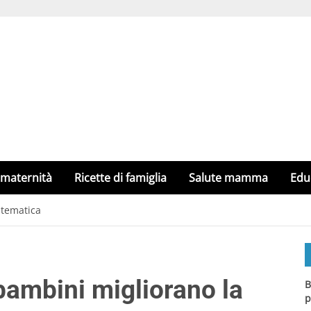
 maternità
Ricette di famiglia
Salute mamma
Edu
atematica
i bambini migliorano la
B
p