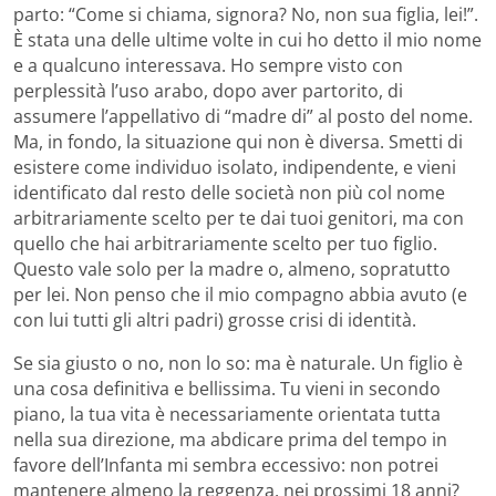
parto: “Come si chiama, signora? No, non sua figlia, lei!”.
È stata una delle ultime volte in cui ho detto il mio nome
e a qualcuno interessava. Ho sempre visto con
perplessità l’uso arabo, dopo aver partorito, di
assumere l’appellativo di “madre di” al posto del nome.
Ma, in fondo, la situazione qui non è diversa. Smetti di
esistere come individuo isolato, indipendente, e vieni
identificato dal resto delle società non più col nome
arbitrariamente scelto per te dai tuoi genitori, ma con
quello che hai arbitrariamente scelto per tuo figlio.
Questo vale solo per la madre o, almeno, sopratutto
per lei. Non penso che il mio compagno abbia avuto (e
con lui tutti gli altri padri) grosse crisi di identità.
Se sia giusto o no, non lo so: ma è naturale. Un figlio è
una cosa definitiva e bellissima. Tu vieni in secondo
piano, la tua vita è necessariamente orientata tutta
nella sua direzione, ma abdicare prima del tempo in
favore dell’Infanta mi sembra eccessivo: non potrei
mantenere almeno la reggenza, nei prossimi 18 anni?