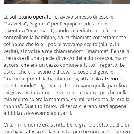
Lì,
sul lettino operatorio
, avevo smesso di essere
“Graziella”, “signora” per l’equipe medica, ed ero
diventata “mamma”. Quando la pediatra entrò per
controllare la bambina, da lei chiamata correttamente
col nome che io e il padre avevamo scelto (più io, in
verità), si rivolse a me chiamandomi “mamma”. Pensai si
trattasse di una specie di vezzo della dottoressa, ma mi
accorsi che era un vezzo comune a tutto il reparto. Le
ostetriche entravano e dicevano cose del genere
“mamma, prendi la bambina così,
attaccala al seno
in
questo modo”. Ogni volta che dicevano quella parolina
mi giravo istintivamente verso mia madre, perché nella
mia mente
lei
era la mamma. Poi mi resi conto: lei era la
“nonna”. Due titoli nuovi di zecca ci erano stati appena
affibbiati, dovevamo abituarci.
Ora, il mio nome era scritto bello grande sotto quello di
mia figlia, affisso sulla culletta: perché non fare lo sforzo