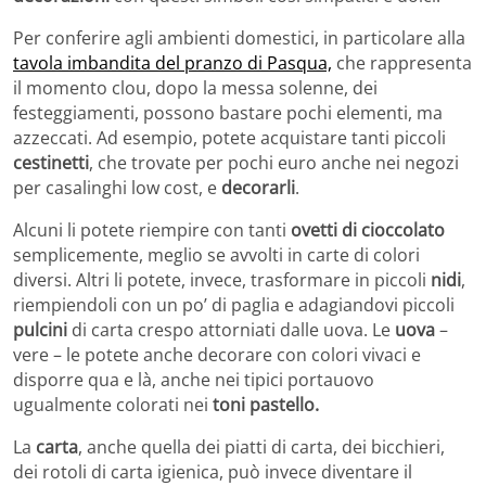
Per conferire agli ambienti domestici, in particolare alla
tavola imbandita del pranzo di Pasqua,
che rappresenta
il momento clou, dopo la messa solenne, dei
festeggiamenti, possono bastare pochi elementi, ma
azzeccati. Ad esempio, potete acquistare tanti piccoli
cestinetti
, che trovate per pochi euro anche nei negozi
per casalinghi low cost, e
decorarli
.
Alcuni li potete riempire con tanti
ovetti di cioccolato
semplicemente, meglio se avvolti in carte di colori
diversi. Altri li potete, invece, trasformare in piccoli
nidi
,
riempiendoli con un po’ di paglia e adagiandovi piccoli
pulcini
di carta crespo attorniati dalle uova. Le
uova
–
vere – le potete anche decorare con colori vivaci e
disporre qua e là, anche nei tipici portauovo
ugualmente colorati nei
toni pastello.
La
carta
, anche quella dei piatti di carta, dei bicchieri,
dei rotoli di carta igienica, può invece diventare il