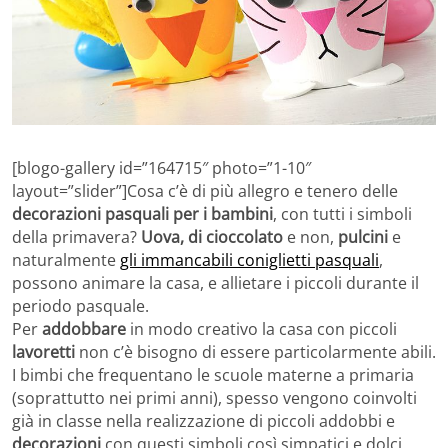
[blogo-gallery id=”164715″ photo=”1-10″
layout=”slider”]Cosa c’è di più allegro e tenero delle
decorazioni pasquali per i bambini
, con tutti i simboli
della primavera?
Uova, di cioccolato
e non,
pulcini
e
naturalmente
gli immancabili coniglietti pasquali
,
possono animare la casa, e allietare i piccoli durante il
periodo pasquale.
Per
addobbare
in modo creativo la casa con piccoli
lavoretti
non c’è bisogno di essere particolarmente abili.
I bimbi che frequentano le scuole materne a primaria
(soprattutto nei primi anni), spesso vengono coinvolti
già in classe nella realizzazione di piccoli addobbi e
decorazioni
con questi simboli così simpatici e dolci.