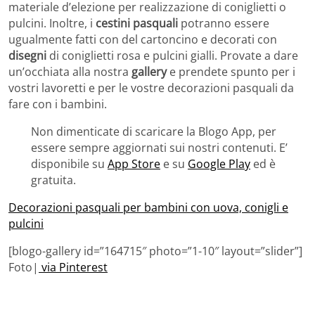
materiale d’elezione per realizzazione di coniglietti o
pulcini. Inoltre, i
cestini pasquali
potranno essere
ugualmente fatti con del cartoncino e decorati con
disegni
di coniglietti rosa e pulcini gialli. Provate a dare
un’occhiata alla nostra
gallery
e prendete spunto per i
vostri lavoretti e per le vostre decorazioni pasquali da
fare con i bambini.
Non dimenticate di scaricare la Blogo App, per
essere sempre aggiornati sui nostri contenuti. E’
disponibile su
App Store
e su
Google Play
ed è
gratuita.
Decorazioni pasquali per bambini con uova, conigli e
pulcini
[blogo-gallery id=”164715″ photo=”1-10″ layout=”slider”]
Foto|
via Pinterest