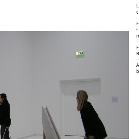
L
c
F
s
m
F
B
A
b