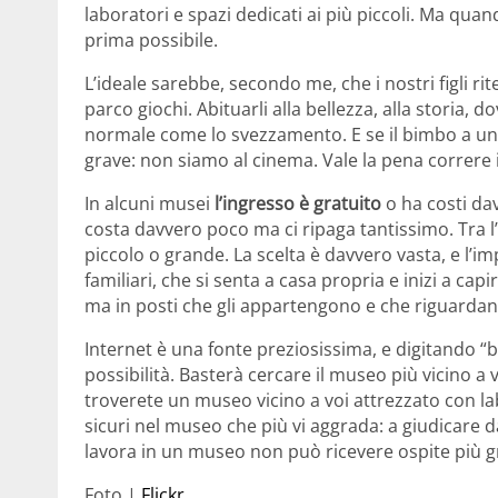
laboratori e spazi dedicati ai più piccoli. Ma qu
prima possibile.
L’ideale sarebbe, secondo me, che i nostri figli ri
parco giochi. Abituarli alla bellezza, alla storia
normale come lo svezzamento. E se il bimbo a un c
grave: non siamo al cinema. Vale la pena correre il
In alcuni musei
l’ingresso è gratuito
o ha costi dav
costa davvero poco ma ci ripaga tantissimo. Tra l’
piccolo o grande. La scelta è davvero vasta, e l’
familiari, che si senta a casa propria e inizi a c
ma in posti che gli appartengono e che riguardan
Internet è una fonte preziosissima, e digitando 
possibilità. Basterà cercare il museo più vicino a
troverete un museo vicino a voi attrezzato con labo
sicuri nel museo che più vi aggrada: a giudicare d
lavora in un museo non può ricevere ospite più g
Foto |
Flickr