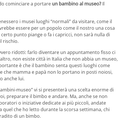
ando cominciare a portare
un bambino al museo?
Il
tenessero i musei luoghi “normali” da visitare, come il
, dovrebbe essere per un popolo come il nostro una cosa
erto punto piange o fa i capricci, non sarà nulla di
 rischio.
vero ridotti: farlo diventare un appuntamento fisso ci
altro, non esiste città in Italia che non abbia un museo,
importante è che il bambino senta questi luoghi come
apire che mamma e papà non lo portano in posti noiosi,
o anche lui.
“bambini-museo” vi si presenterà una scelta enorme di
 voi, preparare il bimbo e andare. Ma, anche se non
ratori o iniziative dedicate ai più piccoli, andate
a quel che ho letto durante la scorsa settimana, chi
radito di un bimbo.