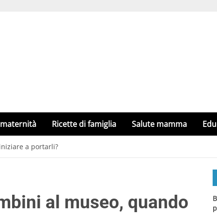
 maternità
Ricette di famiglia
Salute mamma
Edu
ziare a portarli?
bini al museo, quando
B
p