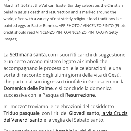
March 31, 2013 at the Vatican. Easter Sunday celebrates the Christian
belief in Jesus's death and resurrection and is marked around the
world, often with a variety of not strictly religious local traditions like
painted eggs or Easter Bunnies. AFP PHOTO / VINCENZO PINTO (Photo
credit should read VINCENZO PINTO,VINCENZO PINTO/AFP/Getty
Images)
La
Settimana santa,
con i suoi
riti
carichi di suggestione
e un certo arcano mistero legato ai simboli che
accompagnano le processioni e le celebrazioni, è una
sorta di racconto degli ultimi giorni della vita di Gesù,
che parte dal suo ingresso trionfale in Gerusalemme la
Domenica delle Palme
, e si conclude la domenica
successiva con la Pasqua di
Resurrezione
.
In “mezzo” troviamo le celebrazioni del cosiddetto
Triduo pasquale
, con i riti del
Giovedì santo
,
la via Crucis
del Venerdì santo
e la veglia del Sabato santo.