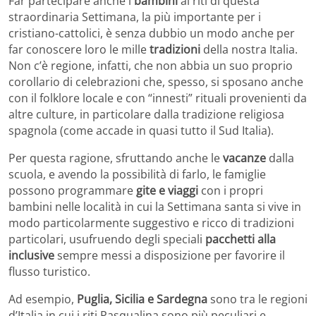
Far partecipare anche i
bambini
ai riti di questa
straordinaria Settimana, la più importante per i
cristiano-cattolici, è senza dubbio un modo anche per
far conoscere loro le mille
tradizioni
della nostra Italia.
Non c’è regione, infatti, che non abbia un suo proprio
corollario di celebrazioni che, spesso, si sposano anche
con il folklore locale e con “innesti” rituali provenienti da
altre culture, in particolare dalla tradizione religiosa
spagnola (come accade in quasi tutto il Sud Italia).
Per questa ragione, sfruttando anche le
vacanze
dalla
scuola, e avendo la possibilità di farlo, le famiglie
possono programmare
gite e viaggi
con i propri
bambini nelle località in cui la Settimana santa si vive in
modo particolarmente suggestivo e ricco di tradizioni
particolari, usufruendo degli speciali
pacchetti alla
inclusive
sempre messi a disposizione per favorire il
flusso turistico.
Ad esempio,
Puglia, Sicilia e Sardegna
sono tra le regioni
d’Italia in cui i riti Pasqualina sono più peculiari e