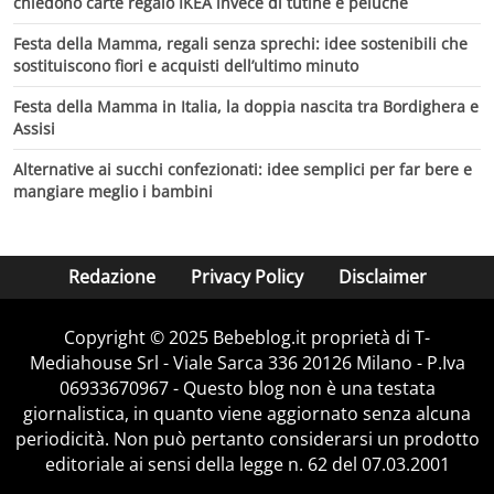
chiedono carte regalo IKEA invece di tutine e peluche
Festa della Mamma, regali senza sprechi: idee sostenibili che
sostituiscono fiori e acquisti dell’ultimo minuto
Festa della Mamma in Italia, la doppia nascita tra Bordighera e
Assisi
Alternative ai succhi confezionati: idee semplici per far bere e
mangiare meglio i bambini
Redazione
Privacy Policy
Disclaimer
Copyright © 2025 Bebeblog.it proprietà di T-
Mediahouse Srl - Viale Sarca 336 20126 Milano - P.Iva
06933670967 - Questo blog non è una testata
giornalistica, in quanto viene aggiornato senza alcuna
periodicità. Non può pertanto considerarsi un prodotto
editoriale ai sensi della legge n. 62 del 07.03.2001