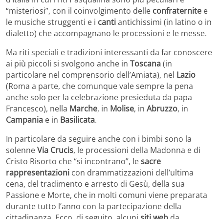
“misteriosi”, con il coinvolgimento delle
confraternite
e
le musiche struggenti e i
canti
antichissimi (in latino o in
dialetto) che accompagnano le processioni e le messe.
Ma riti speciali e tradizioni interessanti da far conoscere
ai più piccoli si svolgono anche in
Toscana
(in
particolare nel comprensorio dell’Amiata), nel
Lazio
(Roma a parte, che comunque vale sempre la pena
anche solo per la celebrazione presieduta da papa
Francesco), nella
Marche
, in
Molise
, in
Abruzzo
, in
Campania
e in
Basilicata
.
In particolare da seguire anche con i bimbi sono la
solenne
Via Crucis
, le processioni della Madonna e di
Cristo Risorto che “si incontrano”, le
sacre
rappresentazioni
con drammatizzazioni dell’ultima
cena, del tradimento e arresto di Gesù, della sua
Passione e Morte, che in molti comuni viene preparata
durante tutto l’anno con la partecipazione della
cittadinanza. Ecco, di seguito, alcuni
siti web
da