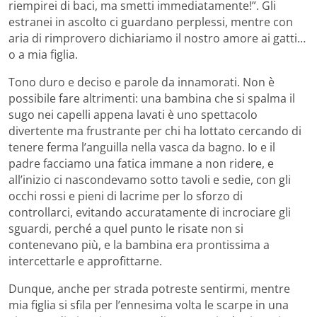
riempirei di baci, ma smetti immediatamente!”. Gli
estranei in ascolto ci guardano perplessi, mentre con
aria di rimprovero dichiariamo il nostro amore ai gatti…
o a mia figlia.
Tono duro e deciso e parole da innamorati. Non è
possibile fare altrimenti: una bambina che si spalma il
sugo nei capelli appena lavati è uno spettacolo
divertente ma frustrante per chi ha lottato cercando di
tenere ferma l’anguilla nella vasca da bagno. Io e il
padre facciamo una fatica immane a non ridere, e
all’inizio ci nascondevamo sotto tavoli e sedie, con gli
occhi rossi e pieni di lacrime per lo sforzo di
controllarci, evitando accuratamente di incrociare gli
sguardi, perché a quel punto le risate non si
contenevano più, e la bambina era prontissima a
intercettarle e approfittarne.
Dunque, anche per strada potreste sentirmi, mentre
mia figlia si sfila per l’ennesima volta le scarpe in una