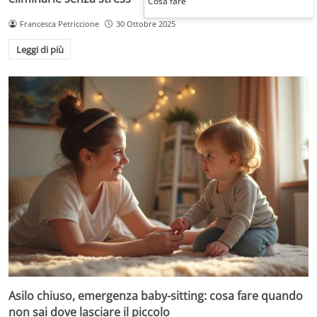
Cosa fare
Francesca Petriccione
30 Ottobre 2025
Leggi di più
Asilo chiuso, emergenza baby-sitting: cosa fare quando
non sai dove lasciare il piccolo