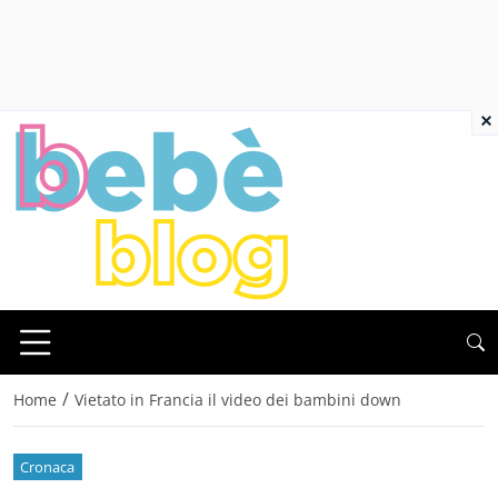
×
/
Home
Vietato in Francia il video dei bambini down
Cronaca