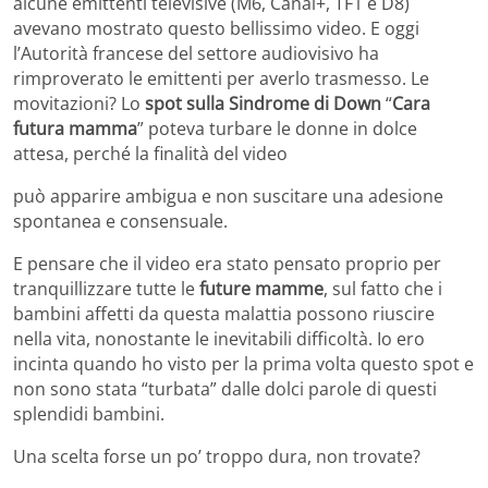
alcune emittenti televisive (M6, Canal+, TF1 e D8)
avevano mostrato questo bellissimo video. E oggi
l’Autorità francese del settore audiovisivo ha
rimproverato le emittenti per averlo trasmesso. Le
movitazioni? Lo
spot sulla Sindrome di Down
“
Cara
futura mamma
” poteva turbare le donne in dolce
attesa, perché la finalità del video
può apparire ambigua e non suscitare una adesione
spontanea e consensuale.
E pensare che il video era stato pensato proprio per
tranquillizzare tutte le
future mamme
, sul fatto che i
bambini affetti da questa malattia possono riuscire
nella vita, nonostante le inevitabili difficoltà. Io ero
incinta quando ho visto per la prima volta questo spot e
non sono stata “turbata” dalle dolci parole di questi
splendidi bambini.
Una scelta forse un po’ troppo dura, non trovate?