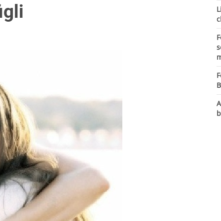
igli
L
c
F
s
m
F
B
A
b