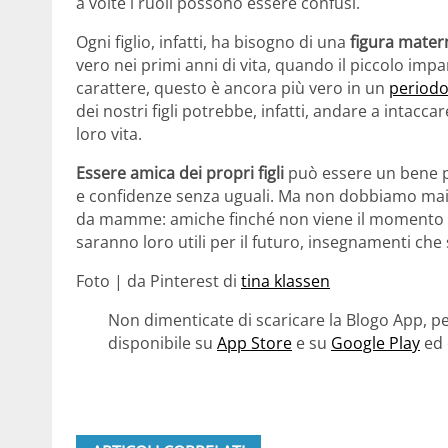
a volte i ruoli possono essere confusi.
Ogni figlio, infatti, ha bisogno di una
figura mater
vero nei primi anni di vita, quando il piccolo impa
carattere, questo è ancora più vero in un
periodo
dei nostri figli potrebbe, infatti, andare a inta
loro vita.
Essere amica dei propri figli
può essere un bene pe
e confidenze senza uguali. Ma non dobbiamo mai d
da mamme: amiche finché non viene il momento di d
saranno loro utili per il futuro, insegnamenti che
Foto | da Pinterest di
tina klassen
Non dimenticate di scaricare la Blogo App, pe
disponibile su
App Store
e su
Google Play
ed 