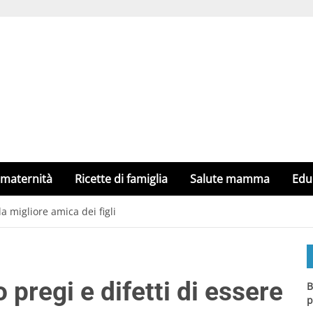
 maternità
Ricette di famiglia
Salute mamma
Edu
a migliore amica dei figli
regi e difetti di essere
B
p