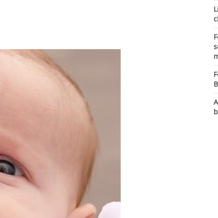
L
c
F
s
m
F
B
A
b