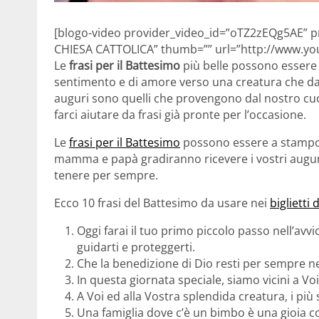
[blogo-video provider_video_id=”oTZ2zEQg5AE” p
CHIESA CATTOLICA” thumb=”” url=”http://www.y
Le
frasi per il Battesimo
più belle possono essere 
sentimento e di amore verso una creatura che da po
auguri sono quelli che provengono dal nostro cu
farci aiutare da frasi già pronte per l’occasione.
Le
frasi per il Battesimo
possono essere a stampo r
mamma e papà gradiranno ricevere i vostri auguri 
tenere per sempre.
Ecco 10 frasi del Battesimo da usare nei
biglietti
Oggi farai il tuo primo piccolo passo nell’avvic
guidarti e proteggerti.
Che la benedizione di Dio resti per sempre n
In questa giornata speciale, siamo vicini a Voi
A Voi ed alla Vostra splendida creatura, i più 
Una famiglia dove c’è un bimbo è una gioia c