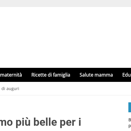
 maternità
Ricette di famiglia
Salute mamma
Edu
i di auguri
mo più belle per i
B
p