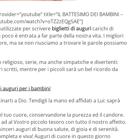
rovider=”youtube” title=”IL BATTESIMO DEI BAMBINI –
outube.com/watch?v=oTZ2zEQg5AE”]
utilizzate per scrivere
biglietti di auguri
carichi di
co è entrata a far parte della nostra vita. I migliori
ore, ma se non riusciamo a trovare le parole possiamo
eligioso, serie, ma anche simpatiche e divertenti:
scritti, mentre per i piccoli sarà un bel ricordo da
 di auguri per i bambini
:
inarti a Dio. Tendigli la mano ed affidati a Lui: saprà
el tuo cuore, conservandone la purezza ed il candore.
 ad al Vostro piccolo tesoro con tutto il nostro affetto.
sinceri auguri di buona salute, di gioia e di serenità.
ompleta e viva! Auguri di cuore in questo giorno