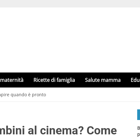
 maternità
Ricette di famiglia
Salute mamma
Edu
apire quando è pronto
ambini al cinema? Come
B
p