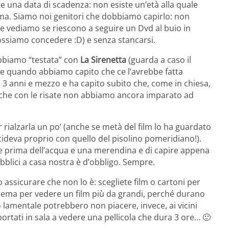
 una data di scadenza: non esiste un’età alla quale
ema. Siamo noi genitori che dobbiamo capirlo: non
e vediamo se riescono a seguire un Dvd al buio in
 possiamo concedere :D) e senza stancarsi.
abbiamo “testata” con
La Sirenetta
(guarda a caso il
e quando abbiamo capito che ce l’avrebbe fatta
a 3 anni e mezzo e ha capito subito che, come in chiesa,
 che con le risate non abbiamo ancora imparato ad
r rialzarla un po’ (anche se metà del film lo ha guardato
ideva proprio con quello del pisolino pomeridiano!).
re prima dell’acqua e una merendina e di capire appena
bblici a casa nostra è d’obbligo. Sempre.
assicurare che non lo è: scegliete film o cartoni per
 cinema per vedere un film più da grandi, perché durano
 lamentale potrebbero non piacere, invece, ai vicini
tati in sala a vedere una pellicola che dura 3 ore… 🙂