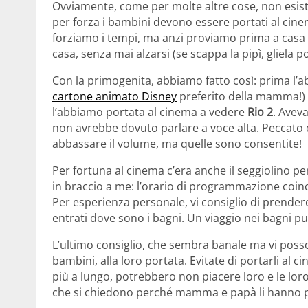
Ovviamente, come per molte altre cose, non esiste
per forza i bambini devono essere portati al cin
forziamo i tempi, ma anzi proviamo prima a casa 
casa, senza mai alzarsi (se scappa la pipì, gliela
Con la primogenita, abbiamo fatto così: prima l’
cartone animato Disney
preferito della mamma!) 
l’abbiamo portata al cinema a vedere
Rio 2
. Avev
non avrebbe dovuto parlare a voce alta. Peccato
abbassare il volume, ma quelle sono consentite!
Per fortuna al cinema c’era anche il seggiolino pe
in braccio a me: l’orario di programmazione coinc
Per esperienza personale, vi consiglio di prende
entrati dove sono i bagni. Un viaggio nei bagni pu
L’ultimo consiglio, che sembra banale ma vi posso 
bambini, alla loro portata. Evitate di portarli al
più a lungo, potrebbero non piacere loro e le loro
che si chiedono perché mamma e papà li hanno por