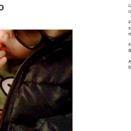
o
L
c
F
s
m
F
B
A
b