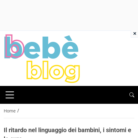
×
/
Home
Il ritardo nel linguaggio dei bambini, i sintomi e