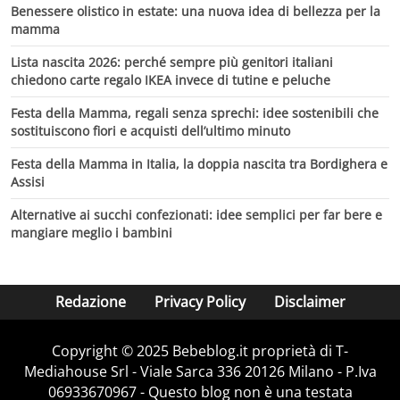
Benessere olistico in estate: una nuova idea di bellezza per la
mamma
Lista nascita 2026: perché sempre più genitori italiani
chiedono carte regalo IKEA invece di tutine e peluche
Festa della Mamma, regali senza sprechi: idee sostenibili che
sostituiscono fiori e acquisti dell’ultimo minuto
Festa della Mamma in Italia, la doppia nascita tra Bordighera e
Assisi
Alternative ai succhi confezionati: idee semplici per far bere e
mangiare meglio i bambini
Redazione
Privacy Policy
Disclaimer
Copyright © 2025 Bebeblog.it proprietà di T-
Mediahouse Srl - Viale Sarca 336 20126 Milano - P.Iva
06933670967 - Questo blog non è una testata