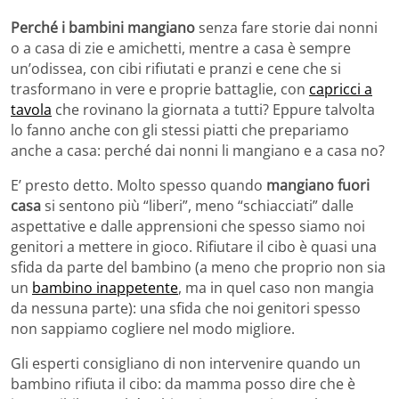
Perché i bambini mangiano
senza fare storie dai nonni
o a casa di zie e amichetti, mentre a casa è sempre
un’odissea, con cibi rifiutati e pranzi e cene che si
trasformano in vere e proprie battaglie, con
capricci a
tavola
che rovinano la giornata a tutti? Eppure talvolta
lo fanno anche con gli stessi piatti che prepariamo
anche a casa: perché dai nonni li mangiano e a casa no?
E’ presto detto. Molto spesso quando
mangiano fuori
casa
si sentono più “liberi”, meno “schiacciati” dalle
aspettative e dalle apprensioni che spesso siamo noi
genitori a mettere in gioco. Rifiutare il cibo è quasi una
sfida da parte del bambino (a meno che proprio non sia
un
bambino inappetente
, ma in quel caso non mangia
da nessuna parte): una sfida che noi genitori spesso
non sappiamo cogliere nel modo migliore.
Gli esperti consigliano di non intervenire quando un
bambino rifiuta il cibo: da mamma posso dire che è