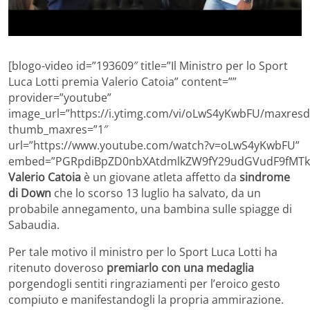
[blogo-video id=”193609″ title=”Il Ministro per lo Sport
Luca Lotti premia Valerio Catoia” content=””
provider=”youtube”
image_url=”https://i.ytimg.com/vi/oLwS4yKwbFU/maxresde
thumb_maxres=”1″
url=”https://www.youtube.com/watch?v=oLwS4yKwbFU”
embed=”PGRpdiBpZD0nbXAtdmlkZW9fY29udGVudF9fMTkz
Valerio Catoia
è un giovane atleta affetto da
sindrome
di Down
che lo scorso 13 luglio ha salvato, da un
probabile annegamento, una bambina sulle spiagge di
Sabaudia.
Per tale motivo il ministro per lo Sport Luca Lotti ha
ritenuto doveroso
premiarlo con una medaglia
porgendogli sentiti ringraziamenti per l’eroico gesto
compiuto e manifestandogli la propria ammirazione.