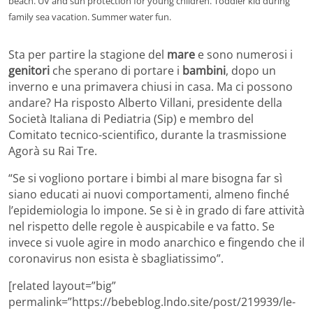
beach. UV and sun protection for young children. Toddler kid during
family sea vacation. Summer water fun.
Sta per partire la stagione del
mare
e sono numerosi i
genitori
che sperano di portare i
bambini
, dopo un
inverno e una primavera chiusi in casa. Ma ci possono
andare? Ha risposto Alberto Villani, presidente della
Società Italiana di Pediatria (Sip) e membro del
Comitato tecnico-scientifico, durante la trasmissione
Agorà su Rai Tre.
“Se si vogliono portare i bimbi al mare bisogna far sì
siano educati ai nuovi comportamenti, almeno finché
l’epidemiologia lo impone. Se si è in grado di fare attività
nel rispetto delle regole è auspicabile e va fatto. Se
invece si vuole agire in modo anarchico e fingendo che il
coronavirus non esista è sbagliatissimo”.
[related layout=”big”
permalink=”https://bebeblog.lndo.site/post/219939/le-