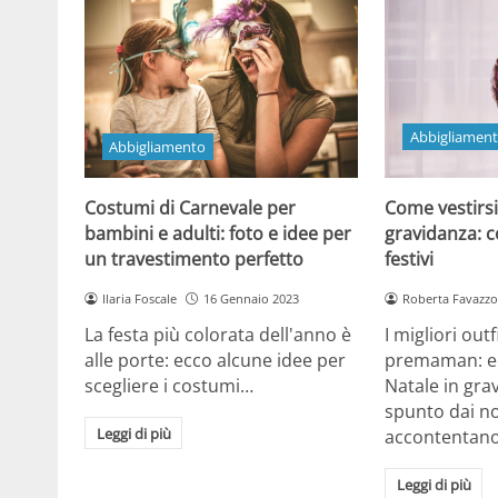
Abbigliamen
Abbigliamento
Come vestirsi
Costumi di Carnevale per
gravidanza: co
bambini e adulti: foto e idee per
festivi
un travestimento perfetto
Roberta Favazzo
Ilaria Foscale
16 Gennaio 2023
I migliori outf
La festa più colorata dell'anno è
premaman: ec
alle porte: ecco alcune idee per
Natale in gr
scegliere i costumi…
spunto dai no
Leggi di più
accontentano tu
Leggi di più