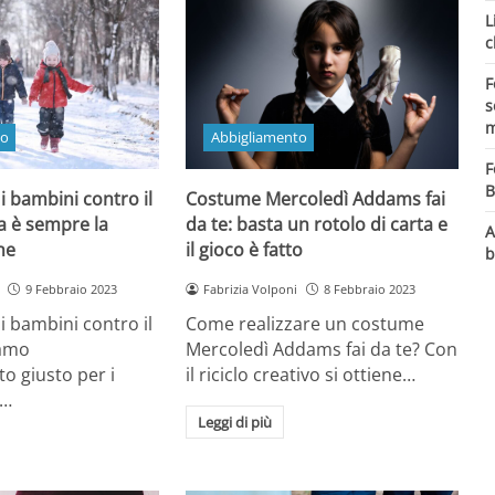
L
c
F
s
m
to
Abbigliamento
F
B
i bambini contro il
Costume Mercoledì Addams fai
la è sempre la
da te: basta un rotolo di carta e
A
ne
il gioco è fatto
b
9 Febbraio 2023
Fabrizia Volponi
8 Febbraio 2023
i bambini contro il
Come realizzare un costume
iamo
Mercoledì Addams fai da te? Con
to giusto per i
il riciclo creativo si ottiene…
r…
Leggi di più