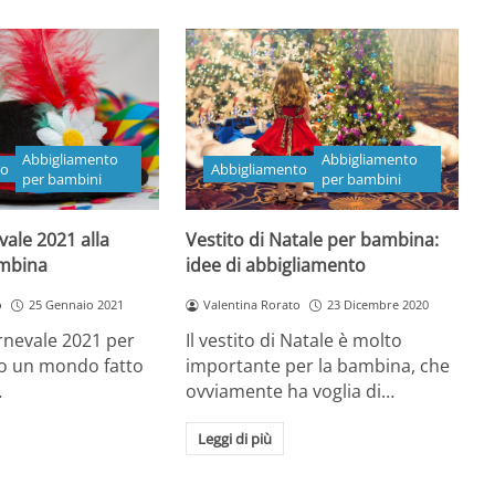
Abbigliamento
Abbigliamento
to
Abbigliamento
per bambini
per bambini
vale 2021 alla
Vestito di Natale per bambina:
mbina
idee di abbigliamento
o
25 Gennaio 2021
Valentina Rorato
23 Dicembre 2020
arnevale 2021 per
Il vestito di Natale è molto
o un mondo fatto
importante per la bambina, che
…
ovviamente ha voglia di…
Leggi di più