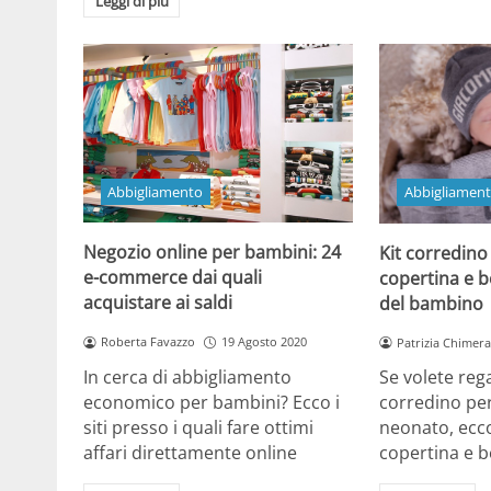
Leggi di più
Abbigliamento
Abbigliamen
Negozio online per bambini: 24
Kit corredino
e-commerce dai quali
copertina e b
acquistare ai saldi
del bambino
Roberta Favazzo
19 Agosto 2020
Patrizia Chimera
In cerca di abbigliamento
Se volete rega
economico per bambini? Ecco i
corredino pe
siti presso i quali fare ottimi
neonato, ecc
affari direttamente online
copertina e b