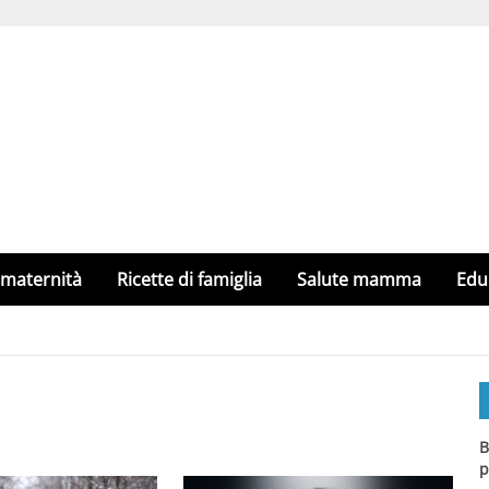
 maternità
Ricette di famiglia
Salute mamma
Edu
B
p