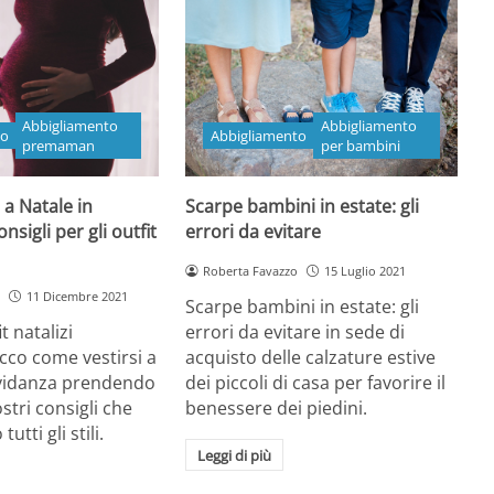
Abbigliamento
Abbigliamento
to
Abbigliamento
premaman
per bambini
 a Natale in
Scarpe bambini in estate: gli
nsigli per gli outfit
errori da evitare
Roberta Favazzo
15 Luglio 2021
11 Dicembre 2021
Scarpe bambini in estate: gli
it natalizi
errori da evitare in sede di
co come vestirsi a
acquisto delle calzature estive
avidanza prendendo
dei piccoli di casa per favorire il
stri consigli che
benessere dei piedini.
tti gli stili.
Leggi di più