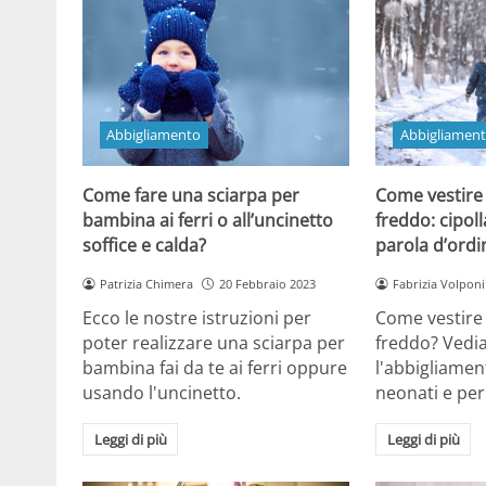
Abbigliamento
Abbigliamen
Come fare una sciarpa per
Come vestire 
bambina ai ferri o all’uncinetto
freddo: cipol
soffice e calda?
parola d’ordi
Patrizia Chimera
20 Febbraio 2023
Fabrizia Volponi
Ecco le nostre istruzioni per
Come vestire 
poter realizzare una sciarpa per
freddo? Ved
bambina fai da te ai ferri oppure
l'abbigliamen
usando l'uncinetto.
neonati e pe
Leggi di più
Leggi di più